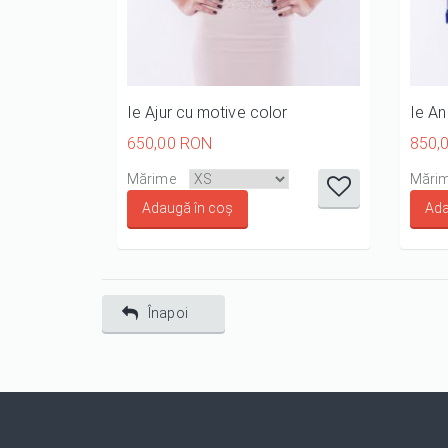
Ie Ajur cu motive color
Ie An
650,00 RON
850,
it
it
it
it
it
Mărime
Mări
1/5
2/5
3/5
4/5
5/5
Înapoi