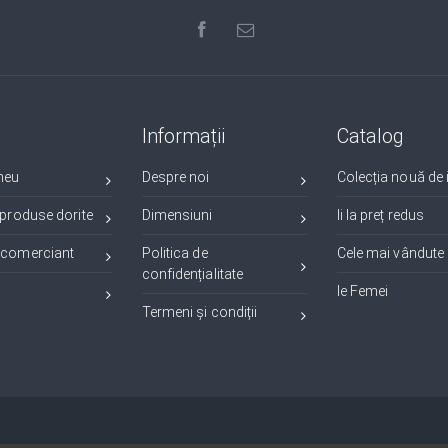
Informații
Catalog
meu
Despre noi
Colecția nouă de i
 produse dorite
Dimensiuni
Ii la preț redus
 comerciant
Politica de
Cele mai vândute i
confidențialitate
Ie Femei
Termeni și condiții