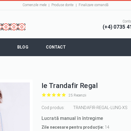
Comenzile mele
Produse dorite
Finalizare comandă
Conta
(+4) 0735 4
BLOG
CONTACT
Ie Trandafir Regal
25 Recenzii
it
it
it
it
it
1/5
Cod produs:
2/5
3/5
4/5
5/5
TRANDAFIR-REGAL-LUNG-XS
Lucrată manual în întregime
Zile necesare pentru producție:
14