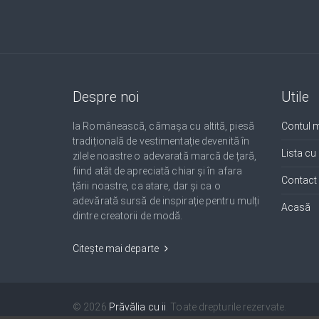
Despre noi
Utile
Ia Românească, cămașa cu altită, piesă
Contul 
tradițională de vestimentație devenită în
Lista cu
zilele noastre o adevarată marcă de țară,
fiind atât de apreciată chiar și în afara
Contact
țării noastre, ca atare, dar și ca o
adevărată sursă de inspirație pentru mulți
Acasă
dintre creatorii de modă.
Citește mai departe
© 2026
Prăvălia cu ii
. Toate drepturile rezervate.