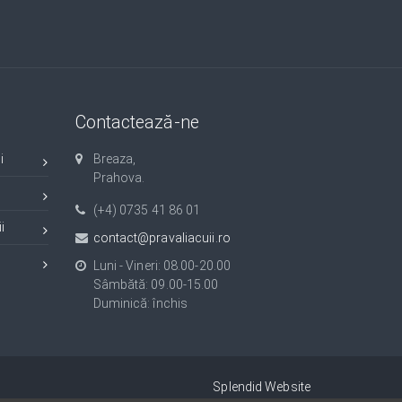
Contactează-ne
i
Breaza,
Prahova.
(+4) 0735 41 86 01
i
contact@pravaliacuii.ro
Luni - Vineri: 08.00-20.00
Sâmbătă: 09.00-15.00
Duminică: închis
Splendid Website