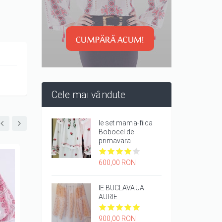
Cele mai vândute
Ie set mama-fiica
Bobocel de
primavara
it
600,00 RON
it
it
it
it
1/5
2/5
3/5
4/5
5/5
IE BUCLAVAUA
AURIE
it
900,00 RON
it
it
it
it