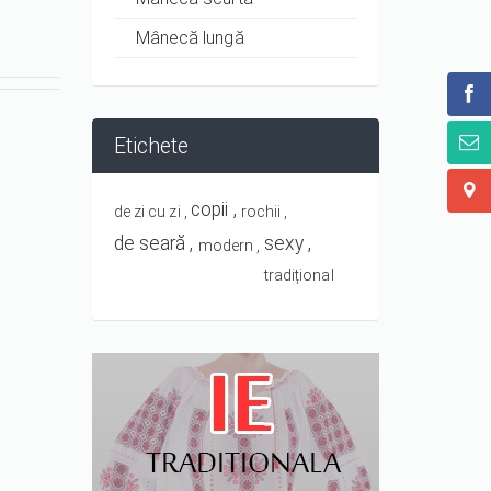
Mânecă lungă
Etichete
copii
de zi cu zi
rochii
de seară
sexy
modern
tradițional