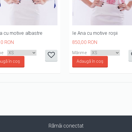
a cu motive albastre
Ie Ana cu motive roșii
00 RON
850,00 RON
it
it
it
it
it
it
it
it
i
me
Mărime
1/5
2/5
3/5
4/5
5/5
1/5
2/5
3/
Rămâi conectat