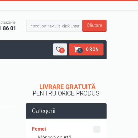
Formular de căutare
ctează-ne:
Căutare
1 86 01
0 RON
0
0
LIVRARE GRATUITĂ
PENTRU ORICE PRODUS
Categorii
Femei
Mânecă scurtă