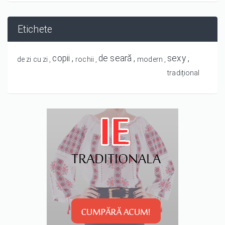
Etichete
copii
de seară
sexy
de zi cu zi
rochii
modern
tradițional