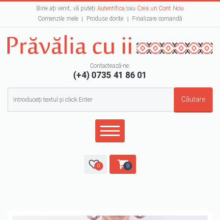
Bine ați venit, vă puteți
Autentifica
sau
Crea un Cont Nou
Comenzile mele
Produse dorite
Finalizare comandă
Contactează-ne:
(+4) 0735 41 86 01
Formular de căutare
Căutare
0
0