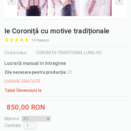
Ie Coroniță cu motive tradiționale
19 Recenzii
it
it
it
it
it
1/5
Cod produs:
2/5
3/5
4/5
5/5
CORONITA-TRADITIONAL-LUNG-XS
Lucrată manual în întregime
Zile necesare pentru producție:
21
LIVRARE GRATUITĂ
Tabel Dimensiuni Ie
850,00 RON
Mărime
Cantitate :