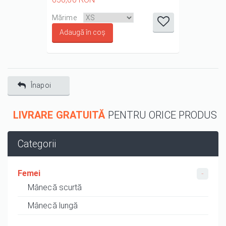
it
it
it
it
it
Mărime
1/5
2/5
3/5
4/5
5/5
Înapoi
LIVRARE GRATUITĂ
PENTRU ORICE PRODUS
Categorii
Femei
Mânecă scurtă
Mânecă lungă