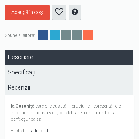
Spune și altora:
Descriere
Specificații
Recenzii
Ia Coroniță
este o ie cusută in cruciulițe, reprezentând o
încornorare adusă vieții, o celebrare a omului în toată
perfecțiunea sa.
Etichete:
traditional