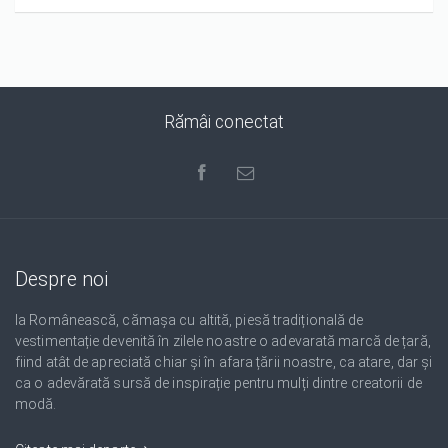
Rămâi conectat
Despre noi
Ia Românească, cămașa cu altită, piesă tradițională de
vestimentație devenită în zilele noastre o adevarată marcă de țară,
fiind atât de apreciată chiar și în afara țării noastre, ca atare, dar și
ca o adevărată sursă de inspirație pentru mulți dintre creatorii de
modă.