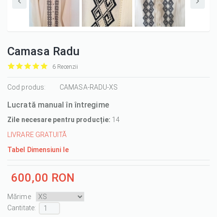
Camasa Radu
6 Recenzii
it
it
it
it
it
1/5
Cod produs:
2/5
3/5
4/5
5/5
CAMASA-RADU-XS
Lucrată manual în întregime
Zile necesare pentru producție:
14
LIVRARE GRATUITĂ
Tabel Dimensiuni Ie
600,00 RON
Mărime
Cantitate :