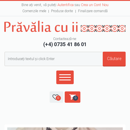
Bine ați venit, vă puteți
Autentifica
sau
Crea un Cont Nou
Comenzile mele
Produse dorite
Finalizare comandă
Contactează-ne:
(+4) 0735 41 86 01
Formular de căutare
Căutare
0
0