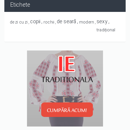
Etichete
copii
de seară
sexy
de zi cu zi
rochii
modern
tradițional