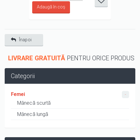
1/5
2/5
3/5
4/5
5/5
Înapoi
LIVRARE GRATUITĂ
PENTRU ORICE PRODUS
Categorii
Femei
Mânecă scurtă
Mânecă lungă