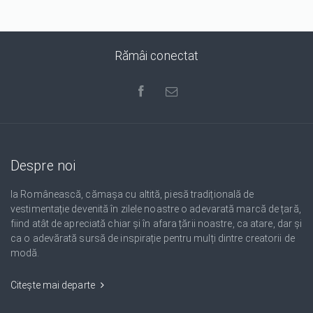
Rămâi conectat
Despre noi
Ia Românească, cămașa cu altită, piesă tradițională de
vestimentație devenită în zilele noastre o adevarată marcă de țară,
fiind atât de apreciată chiar și în afara țării noastre, ca atare, dar și
ca o adevărată sursă de inspirație pentru mulți dintre creatorii de
modă.
Citește mai departe