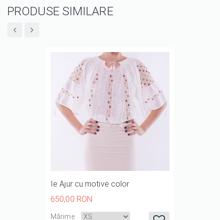
PRODUSE SIMILARE
Ie Ajur cu motive color
650,00 RON
it
it
it
it
it
Mărime