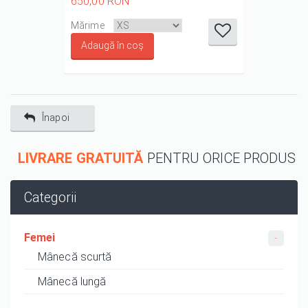
650,00 RON
it
it
it
it
it
Mărime
1/5
2/5
3/5
4/5
5/5
Înapoi
LIVRARE GRATUITĂ
PENTRU ORICE PRODUS
Categorii
Femei
Mânecă scurtă
Mânecă lungă