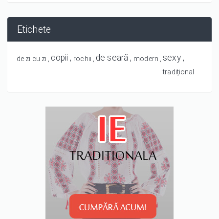
Etichete
copii
de seară
sexy
de zi cu zi
rochii
modern
tradițional