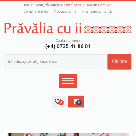
Bine ați venit, vă puteți
Autentifica
sau
Crea un Cont Nou
Comenzile mele
Produse dorite
Finalizare comandă
Contactează-ne:
(+4) 0735 41 86 01
Formular de căutare
Căutare
0
0