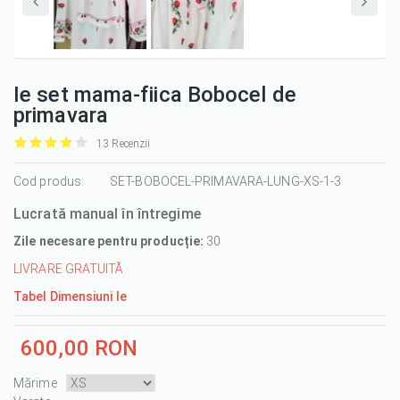
Ie set mama-fiica Bobocel de
primavara
13 Recenzii
it
it
it
it
it
1/5
Cod produs:
2/5
3/5
4/5
5/5
SET-BOBOCEL-PRIMAVARA-LUNG-XS-1-3
Lucrată manual în întregime
Zile necesare pentru producție:
30
LIVRARE GRATUITĂ
Tabel Dimensiuni Ie
600,00 RON
Mărime