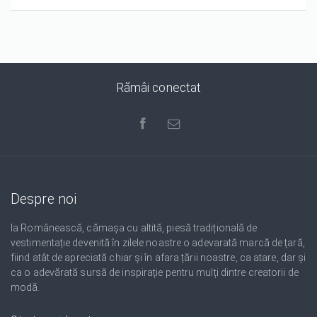
Rămâi conectat
Despre noi
Ia Românească, cămașa cu altită, piesă tradițională de
vestimentație devenită în zilele noastre o adevarată marcă de țară,
fiind atât de apreciată chiar și în afara țării noastre, ca atare, dar și
ca o adevărată sursă de inspirație pentru mulți dintre creatorii de
modă.