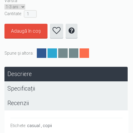
Varsta
Cantitate :
Spune și altora:
Descriere
Specificații
Recenzii
Etichete:
casual
copii