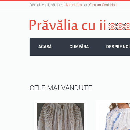
Bine ați venit, vă puteți
Autentifica
sau
Crea un Cont Nou
ACASĂ
CUMPĂRĂ
DESPRE NOI
CELE MAI VÂNDUTE