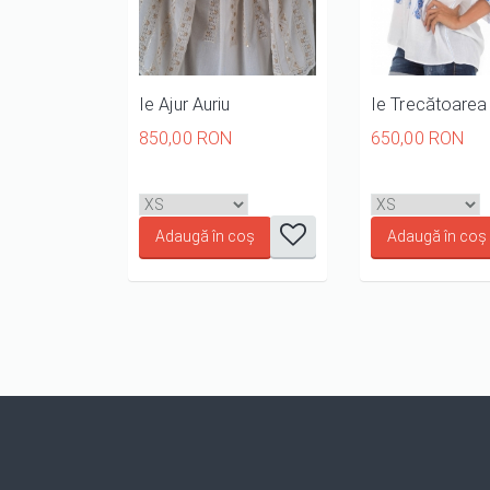
Ie Ajur Auriu
Ie Trecătoarea
850,00 RON
650,00 RON
it
it
it
it
it
it
it
1/5
2/5
3/5
4/5
5/5
1/5
2/