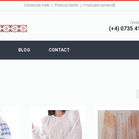
Comenzile mele
Produse dorite
Finalizare comandă
Conta
(+4) 0735 4
BLOG
CONTACT