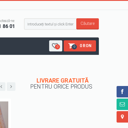
Formular de căutare
ctează-ne:
Căutare
1 86 01
0 RON
0
0
LIVRARE GRATUITĂ
PENTRU ORICE PRODUS