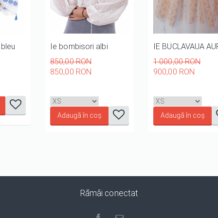
 bleu
Ie bombisori albi
IE BUCLAVAUA AU
850,00 RON
1.000,00 RON
850,00 RON
900,00 RON
it
it
it
5
3/5
4/5
5/5
it
it
it
it
it
it
it
it
i
1/5
2/5
3/5
4/5
5/5
1/5
2/5
3/
Rămâi conectat