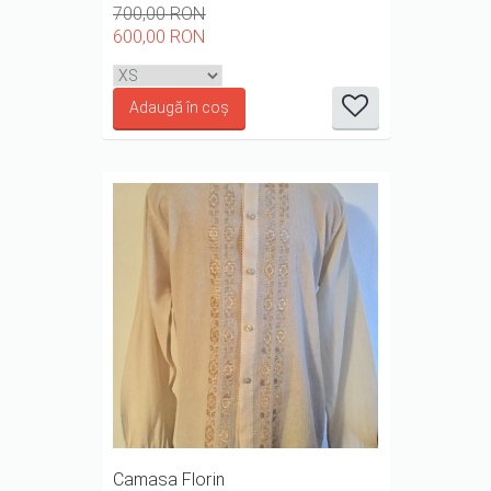
700,00 RON
600,00 RON
it
it
it
it
it
1/5
2/5
3/5
4/5
5/5
Camasa Florin