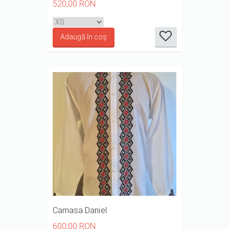
520,00 RON
it
it
it
it
it
1/5
2/5
3/5
4/5
5/5
Camasa Daniel
600,00 RON