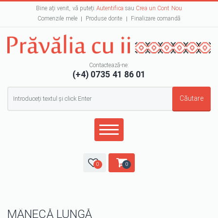
Bine ați venit, vă puteți
Autentifica
sau
Crea un Cont Nou
Comenzile mele
Produse dorite
Finalizare comandă
Contactează-ne:
(+4) 0735 41 86 01
Formular de căutare
Căutare
0
0
MÂNECĂ LUNGĂ