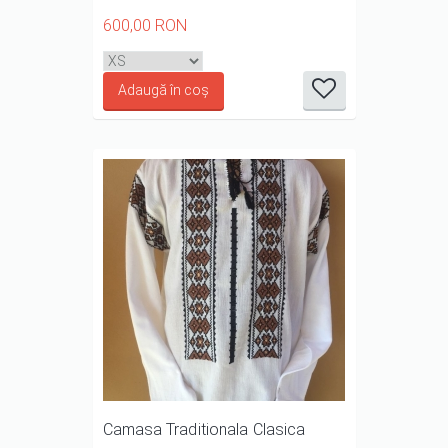
600,00 RON
it
it
it
it
it
1/5
2/5
3/5
4/5
5/5
Camasa Traditionala Clasica