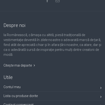
Despre noi
Ia Românească, cămașa cu altită, piesă tradițională de
vestimentație devenită în zilele noastre o adevarată marcă de țară,
fiind atât de apreciată chiar și în afara țării noastre, ca atare, dar și
ca o adevărată sursă de inspirație pentru mulți dintre creatorii de
modă.
Citește mai departe
Utile
Contul meu
Lista cu produse dorite
Contact comerciant