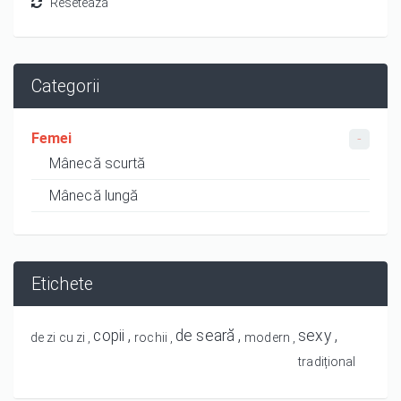
Categorii
Femei
Mânecă scurtă
Mânecă lungă
Etichete
copii
de seară
sexy
de zi cu zi
rochii
modern
tradițional