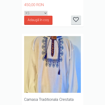
450,00 RON
it
it
it
it
it
1/5
2/5
3/5
4/5
5/5
Camasa Traditionala Crestata