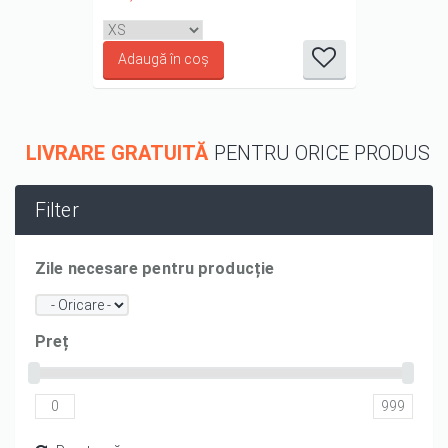
it
it
it
it
it
1/5
2/5
3/5
4/5
5/5
LIVRARE GRATUITĂ
PENTRU ORICE PRODUS
Filter
Zile necesare pentru producție
Preț