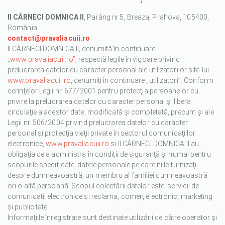
II CÂRNECI DOMNICA II
, Parâng nr.5, Breaza, Prahova, 105400,
România
contact@pravaliacuii.ro
II CÂRNECI DOMNICA II, denumită în continuare
„
www.pravaliacuii.ro”
, respectă legile în vigoare privind
prelucrarea datelor cu caracter personal ale utilizatorilor site-lui
www.pravaliacuii.ro
, denumiți în continuare „utilizatori”. Conform
cerinţelor Legii nr. 677/2001 pentru protecţia persoanelor cu
privire la prelucrarea datelor cu caracter personal şi libera
circulaţie a acestor date, modificată şi completată, precum şi ale
Legii nr. 506/2004 privind prelucrarea datelor cu caracter
personal şi protecţia vieţii private în sectorul comunicaţiilor
electronice,
www.pravaliacuii.ro
si II CÂRNECI DOMNICA II au
obligaţia de a administra în condiţii de siguranţă şi numai pentru
scopurile specificate, datele personale pe care ni le furnizaţi
despre dumneavoastră, un membru al familiei dumneavoastră
ori o altă persoană. Scopul colectării datelor este: servicii de
comunicatii electronice si reclama, comerț electronic, marketing
și publicitate.
Informaţiile înregistrate sunt destinate utilizării de către operator şi