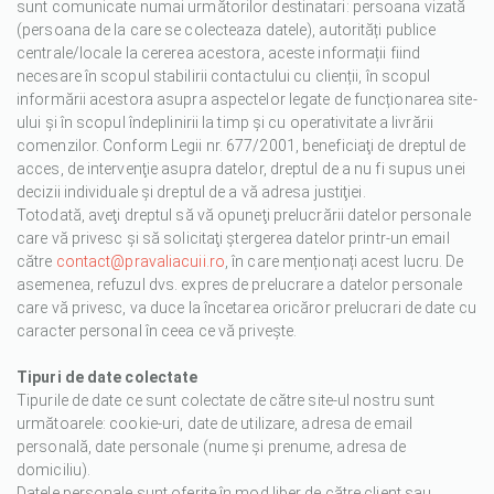
sunt comunicate numai următorilor destinatari: persoana vizată
(persoana de la care se colecteaza datele), autorități publice
centrale/locale la cererea acestora, aceste informații fiind
necesare în scopul stabilirii contactului cu clienții, în scopul
informării acestora asupra aspectelor legate de funcționarea site-
ului și în scopul îndeplinirii la timp și cu operativitate a livrării
comenzilor. Conform Legii nr. 677/2001, beneficiaţi de dreptul de
acces, de intervenţie asupra datelor, dreptul de a nu fi supus unei
decizii individuale şi dreptul de a vă adresa justiţiei.
Totodată, aveţi dreptul să vă opuneţi prelucrării datelor personale
care vă privesc şi să solicitaţi ştergerea datelor printr-un email
către
contact@pravaliacuii.ro
, în care menționați acest lucru. De
asemenea, refuzul dvs. expres de prelucrare a datelor personale
care vă privesc, va duce la încetarea oricăror prelucrari de date cu
caracter personal în ceea ce vă privește.
Tipuri de date colectate
Tipurile de date ce sunt colectate de către site-ul nostru sunt
următoarele: cookie-uri, date de utilizare, adresa de email
personală, date personale (nume și prenume, adresa de
domiciliu).
Datele personale sunt oferite în mod liber de către client sau