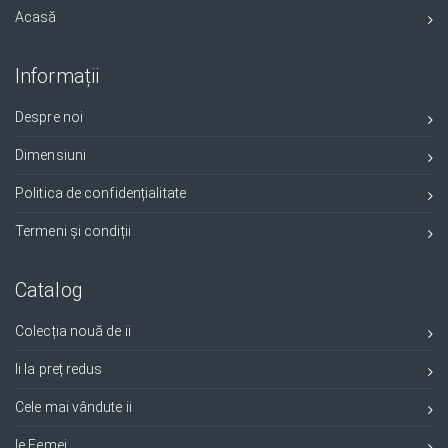
Acasă
Informații
Despre noi
Dimensiuni
Politica de confidențialitate
Termeni și condiții
Catalog
Colecția nouă de ii
Ii la preț redus
Cele mai vândute ii
Ie Femei