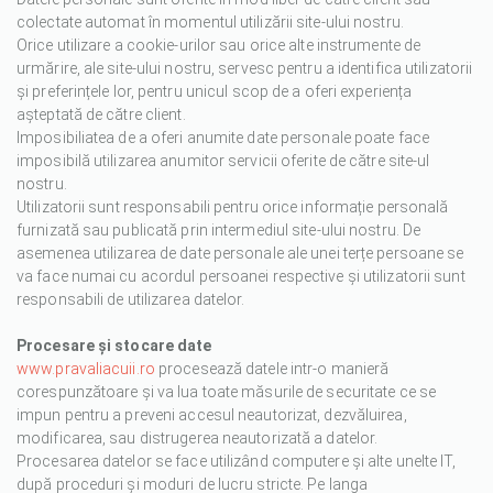
colectate automat în momentul utilizării site-ului nostru.
Orice utilizare a cookie-urilor sau orice alte instrumente de
urmărire, ale site-ului nostru, servesc pentru a identifica utilizatorii
și preferințele lor, pentru unicul scop de a oferi experiența
așteptată de către client.
Imposibiliatea de a oferi anumite date personale poate face
imposibilă utilizarea anumitor servicii oferite de către site-ul
nostru.
Utilizatorii sunt responsabili pentru orice informație personală
furnizată sau publicată prin intermediul site-ului nostru. De
asemenea utilizarea de date personale ale unei terțe persoane se
va face numai cu acordul persoanei respective și utilizatorii sunt
responsabili de utilizarea datelor.
Procesare și stocare date
www.pravaliacuii.ro
procesează datele intr-o manieră
corespunzătoare și va lua toate măsurile de securitate ce se
impun pentru a preveni accesul neautorizat, dezvăluirea,
modificarea, sau distrugerea neautorizată a datelor.
Procesarea datelor se face utilizând computere și alte unelte IT,
după proceduri și moduri de lucru stricte. Pe langa