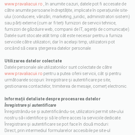
www.pravaliacuii.ro
, în anumite cazuri, datele pot fi accesate de
către anumite persoane îndreptățite, implicate în operațiunile site-
ului (conducere, vânzări, marketing, juridic, administratori sistem)
sau părți externe (cum ar fi terți furnizori de servicii tehnice,
furnizori de găzduire web, companii de IT, agenții de comunicație).
Datele sunt stocate atât timp cât este necesar pentru a furniza
serviciile către utilizatori, dar în același timp, utilizatorii pot
oricând să ceara ștergerea datelor personale.
Utilizarea datelor colectate
Datele personale ale utilizatoriilor sunt colectate de către
www.pravaliacuii.ro
pentru a putea oferii servicii, cât și pentru
următoarele scopuri: înregistrare și autentificare pe site,
gestionarea contactelor, trimiterea de mesaje, comerț electronic.
Informații detaliate despre procesarea datelor
Înregistrare și autentificare
Înregistrându-se și autentificându-se, utilizatorii permit site-ului
nostru să-i identifice și să le ofere acces la serviciile dedicate.
Înregistrare și autentificare se pot face în două moduri:
Direct, prin intermediul formularelor accesibile pe site-ul