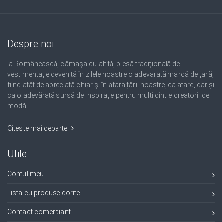
Despre noi
Ia Românească, cămașa cu altită, piesă tradițională de
vestimentație devenită în zilele noastre o adevarată marcă de țară,
fiind atât de apreciată chiar și în afara țării noastre, ca atare, dar și
ca o adevărată sursă de inspirație pentru mulți dintre creatorii de
modă.
Citește mai departe
Utile
Contul meu
Lista cu produse dorite
Contact comerciant