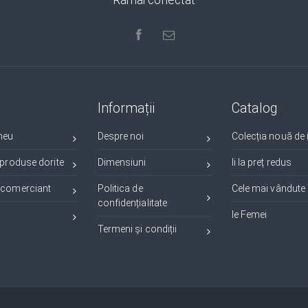
Rămâi conectat
Informații
Catalog
meu
Despre noi
Colecția nouă de i
 produse dorite
Dimensiuni
Ii la preț redus
 comerciant
Politica de
Cele mai vândute i
confidențialitate
Ie Femei
Termeni și condiții