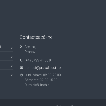
Contactează-ne
i
Breaza,
Prahova.
(+4) 0735 41 86 01
i
contact@pravaliacuii.ro
Luni - Vineri: 08.00-20.00
Sâmbătă: 09.00-15.00
Duminică: închis