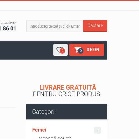
Formular de căutare
ctează-ne:
Căutare
1 86 01
0 RON
0
0
LIVRARE GRATUITĂ
PENTRU ORICE PRODUS
Categorii
Femei
Mânecă scurtă