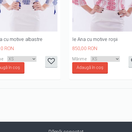
a cu motive albastre
Ie Ana cu motive roșii
00 RON
850,00 RON
it
it
it
it
it
it
it
it
i
me
Mărime
1/5
2/5
3/5
4/5
5/5
1/5
2/5
3/