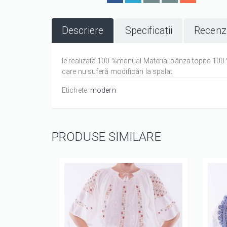
Descriere
Specificații
Recenzi
Ie realizata 100 %manual Material:pânza topita 100
care nu suferă modificări la spalat
Etichete:
modern
PRODUSE SIMILARE