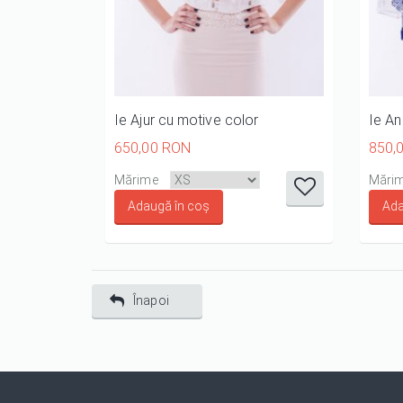
Ie Ajur cu motive color
Ie An
650,00 RON
850,
it
it
it
it
it
Mărime
Mări
1/5
2/5
3/5
4/5
5/5
Înapoi