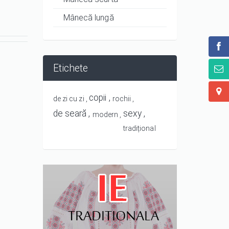
Mânecă lungă
Etichete
copii
de zi cu zi
rochii
de seară
sexy
modern
tradițional