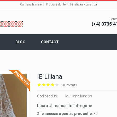
Comenzile mele
Produse dorite
Finalizare comandă
Conta
(+4) 0735 4
BLOG
CONTACT
IE Liliana
30 Recenzii
it
it
it
it
it
1/5
Cod produs:
2/5
3/5
4/5
5/5
Ie Liliana lung xs
Lucrată manual în întregime
Zile necesare pentru producție:
30