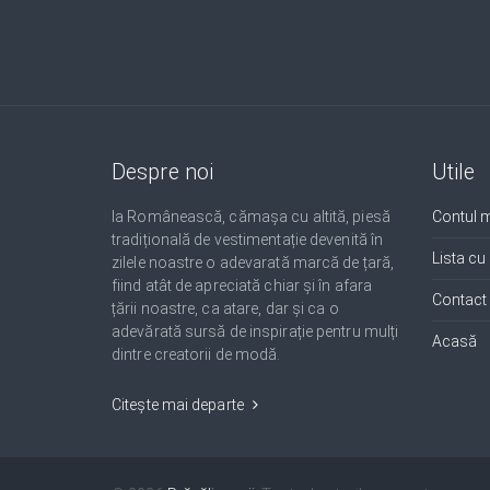
Despre noi
Utile
Ia Românească, cămașa cu altită, piesă
Contul 
tradițională de vestimentație devenită în
Lista cu
zilele noastre o adevarată marcă de țară,
fiind atât de apreciată chiar și în afara
Contact
țării noastre, ca atare, dar și ca o
adevărată sursă de inspirație pentru mulți
Acasă
dintre creatorii de modă.
Citește mai departe