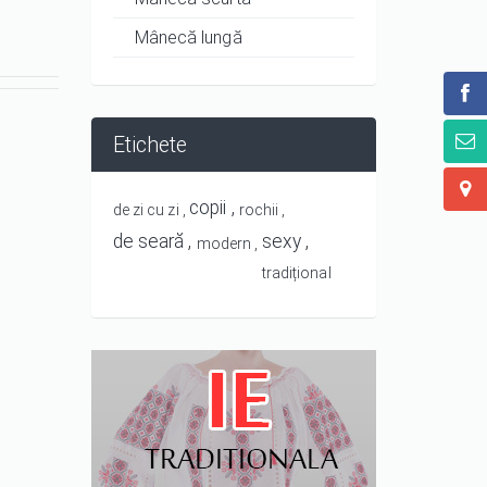
Mânecă lungă
Etichete
copii
de zi cu zi
rochii
de seară
sexy
modern
tradițional