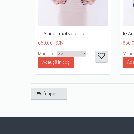
Ie Ajur cu motive color
Ie An
650,00 RON
850,
it
it
it
it
it
Mărime
Mări
1/5
2/5
3/5
4/5
5/5
Înapoi