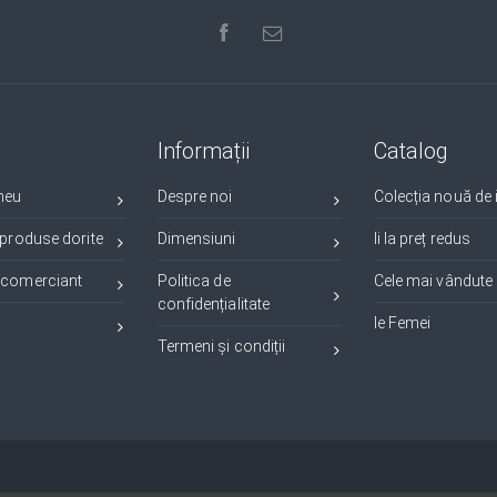
Informații
Catalog
meu
Despre noi
Colecția nouă de i
 produse dorite
Dimensiuni
Ii la preț redus
 comerciant
Politica de
Cele mai vândute i
confidențialitate
Ie Femei
Termeni și condiții