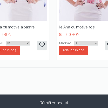
a cu motive albastre
Ie Ana cu motive roșii
00 RON
850,00 RON
it
it
it
it
it
it
it
it
i
me
Mărime
1/5
2/5
3/5
4/5
5/5
1/5
2/5
3/
Rămâi conectat