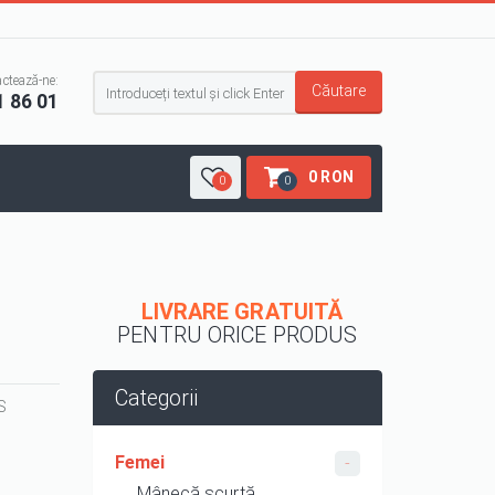
Formular de căutare
ctează-ne:
Căutare
1 86 01
0 RON
0
0
LIVRARE GRATUITĂ
PENTRU ORICE PRODUS
Categorii
S
Femei
Mânecă scurtă