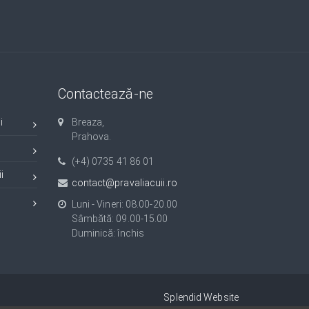
Contactează-ne
i
Breaza,
Prahova.
(+4) 0735 41 86 01
i
contact@pravaliacuii.ro
Luni - Vineri: 08.00-20.00
Sâmbătă: 09.00-15.00
Duminică: închis
Splendid Website