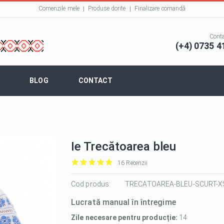
Comenzile mele
Produse dorite
Finalizare comandă
Conta
(+4) 0735 4
BLOG
CONTACT
Ie Trecătoarea bleu
16 Recenzii
it
it
it
it
it
1/5
Cod produs:
2/5
3/5
4/5
5/5
TRECATOAREA-BLEU-SCURT-X
Lucrată manual în întregime
Zile necesare pentru producție:
14