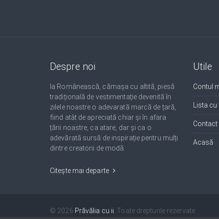
Despre noi
Utile
Ia Românească, cămașa cu altită, piesă
Contul 
tradițională de vestimentație devenită în
Lista cu
zilele noastre o adevarată marcă de țară,
fiind atât de apreciată chiar și în afara
Contact
țării noastre, ca atare, dar și ca o
adevărată sursă de inspirație pentru mulți
Acasă
dintre creatorii de modă.
Citește mai departe
© 2026
Prăvălia cu ii
. Toate drepturile rezervate.