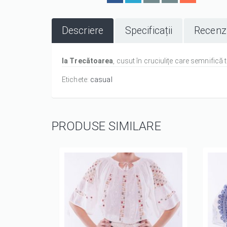
Descriere
Specificații
Recenzi
Ia Trecătoarea
, cusut în cruciulițe care semnifică 
Etichete:
casual
PRODUSE SIMILARE