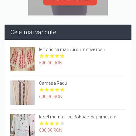
Cele mai vândute
Ie floricica marului cu motive rosii
it
590,00 RON
it
it
it
it
1/5
2/5
3/5
4/5
5/5
Camasa Radu
it
600,00 RON
it
it
it
it
1/5
2/5
3/5
4/5
5/5
Ie set mama-fiica Bobocel de primavara
it
600,00 RON
it
it
it
it