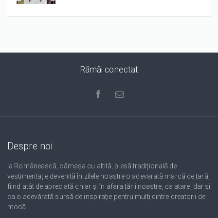
1/5
2/5
3/5
4/5
5/5
Rămâi conectat
Despre noi
Ia Românească, cămașa cu altită, piesă tradițională de
vestimentație devenită în zilele noastre o adevarată marcă de țară,
fiind atât de apreciată chiar și în afara țării noastre, ca atare, dar și
ca o adevărată sursă de inspirație pentru mulți dintre creatorii de
modă.