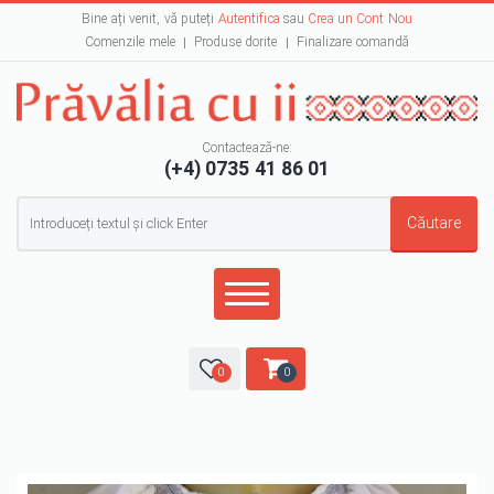
Bine ați venit, vă puteți
Autentifica
sau
Crea un Cont Nou
Comenzile mele
Produse dorite
Finalizare comandă
Contactează-ne:
(+4) 0735 41 86 01
Formular de căutare
Căutare
0
0