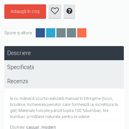
Spune și altora:
Descriere
Specificații
Recenzii
Ie cu mânecă scurta realizată manual în întregime (tivuri,
broderie, încheierea pieselor care formează ia, incretitura la
gât) Materiale folosite pânză topita 100 %bumbac, fire
bumbac și mătase naturala pentru broderie..
Etichete:
casual
modern