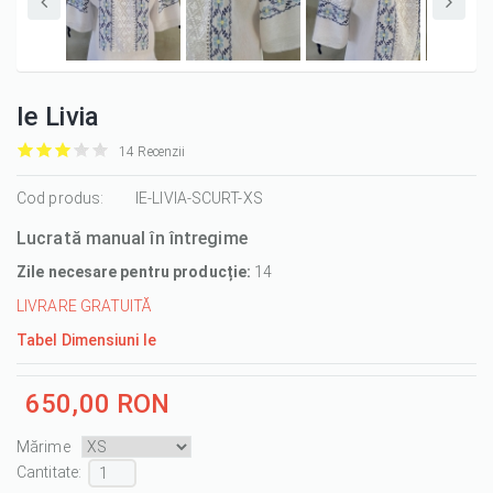
Ie Livia
14 Recenzii
it
it
it
it
it
1/5
Cod produs:
2/5
3/5
4/5
5/5
IE-LIVIA-SCURT-XS
Lucrată manual în întregime
Zile necesare pentru producție:
14
LIVRARE GRATUITĂ
Tabel Dimensiuni Ie
650,00 RON
Mărime
Cantitate :