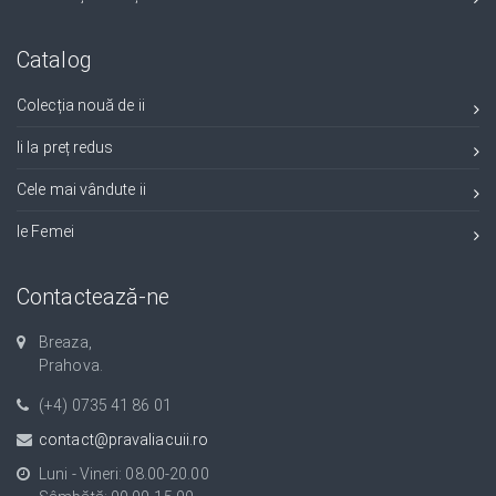
Catalog
Colecția nouă de ii
Ii la preț redus
Cele mai vândute ii
Ie Femei
Contactează-ne
Breaza,
Prahova.
(+4) 0735 41 86 01
contact@pravaliacuii.ro
Luni - Vineri: 08.00-20.00