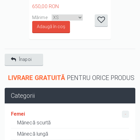
650,00 RON
it
it
it
it
it
Mărime
1/5
2/5
3/5
4/5
5/5
Înapoi
LIVRARE GRATUITĂ
PENTRU ORICE PRODUS
Categorii
Femei
Mânecă scurtă
Mânecă lungă