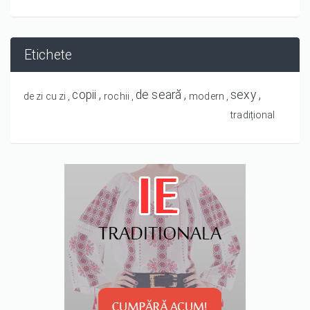
Etichete
copii
de seară
sexy
de zi cu zi
rochii
modern
tradițional