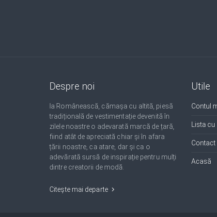
Despre noi
Utile
Ia Românească, cămașa cu altită, piesă
Contul 
tradițională de vestimentație devenită în
Lista cu
zilele noastre o adevarată marcă de țară,
fiind atât de apreciată chiar și în afara
Contact
țării noastre, ca atare, dar și ca o
adevărată sursă de inspirație pentru mulți
Acasă
dintre creatorii de modă.
Citește mai departe