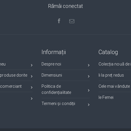
Rămâi conectat
Informații
Catalog
meu
Despre noi
Colecția nouă de i
 produse dorite
Dimensiuni
Ii la preț redus
 comerciant
Politica de
Cele mai vândute i
confidențialitate
Ie Femei
Termeni și condiții