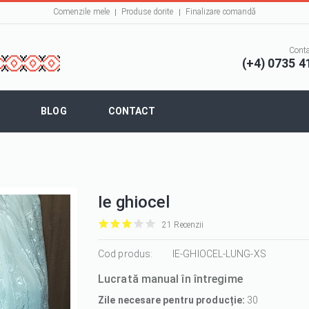
Comenzile mele
Produse dorite
Finalizare comandă
Conta
(+4) 0735 4
BLOG
CONTACT
Ie ghiocel
21 Recenzii
it
it
it
it
it
1/5
Cod produs:
2/5
3/5
4/5
5/5
IE-GHIOCEL-LUNG-XS
Lucrată manual în întregime
Zile necesare pentru producție:
30