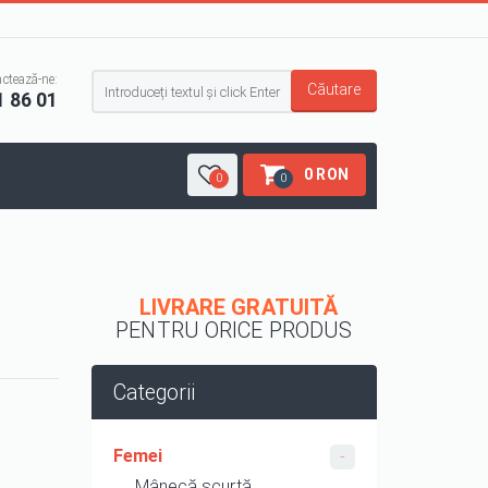
Formular de căutare
ctează-ne:
Căutare
1 86 01
0 RON
0
0
LIVRARE GRATUITĂ
PENTRU ORICE PRODUS
Categorii
Femei
Mânecă scurtă