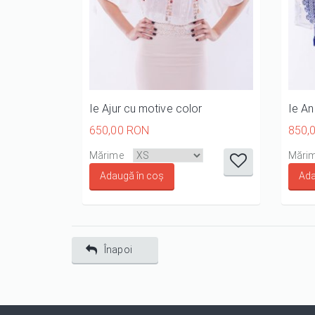
Ie Ajur cu motive color
Ie An
650,00 RON
850,
it
it
it
it
it
Mărime
Mări
1/5
2/5
3/5
4/5
5/5
Înapoi