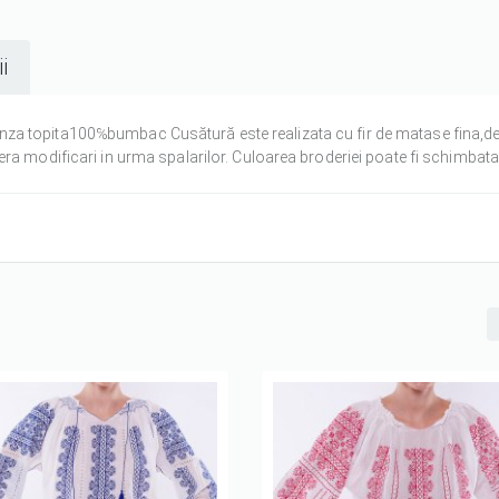
i
a topita100℅bumbac Cusătură este realizata cu fir de matase fina,d
a modificari in urma spalarilor. Culoarea broderiei poate fi schimbata