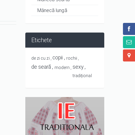
Mânecă lungă
Etichete
copii
de zi cu zi
rochii
de seară
sexy
modern
tradițional