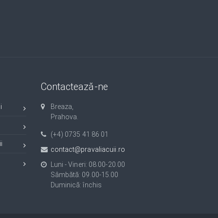
Contactează-ne
i
Breaza,
Prahova.
(+4) 0735 41 86 01
i
contact@pravaliacuii.ro
Luni - Vineri: 08.00-20.00
Sâmbătă: 09.00-15.00
Duminică: închis