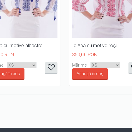
a cu motive albastre
Ie Ana cu motive roșii
00 RON
850,00 RON
it
it
it
it
it
it
it
it
i
me
Mărime
1/5
2/5
3/5
4/5
5/5
1/5
2/5
3/