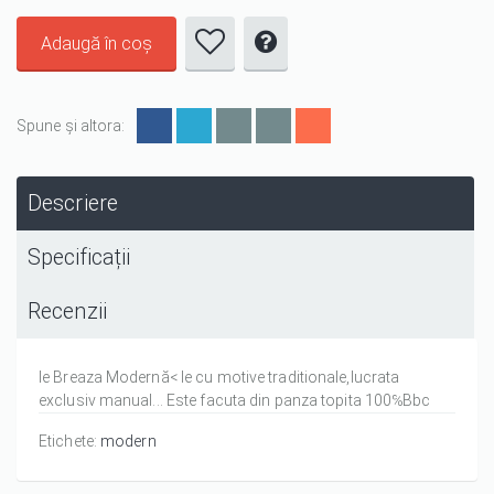
Spune și altora:
Descriere
Specificații
Recenzii
Ie Breaza Modernă< Ie cu motive traditionale,lucrata
exclusiv manual... Este facuta din panza topita 100℅Bbc
Etichete:
modern