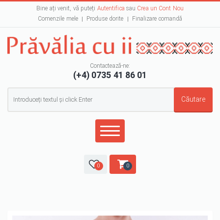
Bine ați venit, vă puteți
Autentifica
sau
Crea un Cont Nou
Comenzile mele
Produse dorite
Finalizare comandă
Contactează-ne:
(+4) 0735 41 86 01
Formular de căutare
Căutare
0
0