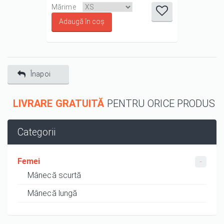
it
it
it
it
it
Mărime
1/5
2/5
3/5
4/5
5/5
Înapoi
LIVRARE GRATUITĂ
PENTRU ORICE PRODUS
Categorii
Femei
Mânecă scurtă
Mânecă lungă