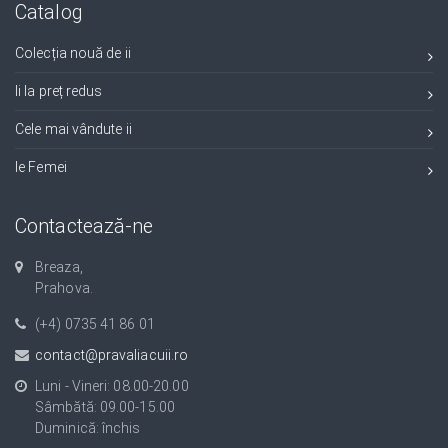
Catalog
Colecția nouă de ii
Ii la preț redus
Cele mai vândute ii
Ie Femei
Contactează-ne
Breaza,
Prahova.
(+4) 0735 41 86 01
contact@pravaliacuii.ro
Luni - Vineri: 08.00-20.00
Sâmbătă: 09.00-15.00
Duminică: închis