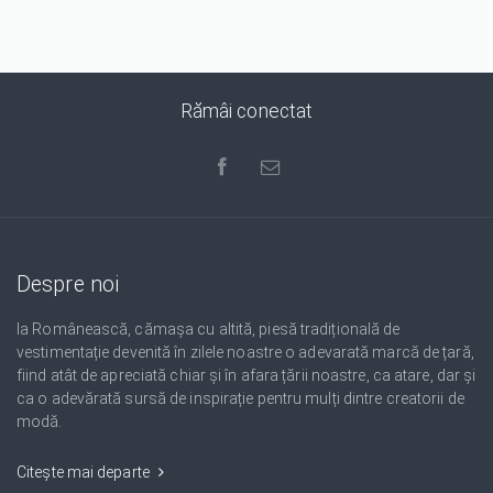
Rămâi conectat
Despre noi
Ia Românească, cămașa cu altită, piesă tradițională de
vestimentație devenită în zilele noastre o adevarată marcă de țară,
fiind atât de apreciată chiar și în afara țării noastre, ca atare, dar și
ca o adevărată sursă de inspirație pentru mulți dintre creatorii de
modă.
Citește mai departe