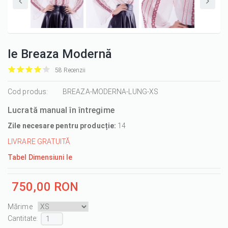
Ie Breaza Modernă
58 Recenzii
it
it
it
it
it
1/5
Cod produs:
2/5
3/5
4/5
5/5
BREAZA-MODERNA-LUNG-XS
Lucrată manual în întregime
Zile necesare pentru producție:
14
LIVRARE GRATUITĂ
Tabel Dimensiuni Ie
750,00 RON
Mărime
Cantitate :