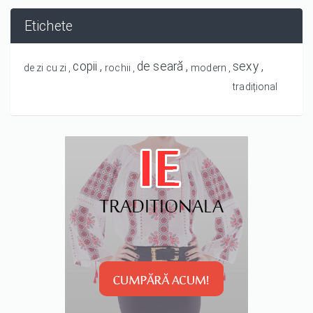
Etichete
copii
de seară
sexy
de zi cu zi
rochii
modern
tradițional