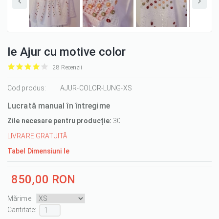
Ie Ajur cu motive color
28 Recenzii
it
it
it
it
it
1/5
Cod produs:
2/5
3/5
4/5
5/5
AJUR-COLOR-LUNG-XS
Lucrată manual în întregime
Zile necesare pentru producție:
30
LIVRARE GRATUITĂ
Tabel Dimensiuni Ie
850,00 RON
Mărime
Cantitate :