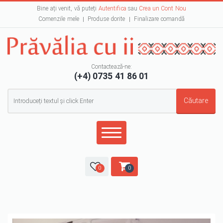
Bine ați venit, vă puteți
Autentifica
sau
Crea un Cont Nou
Comenzile mele
Produse dorite
Finalizare comandă
Contactează-ne:
(+4) 0735 41 86 01
Formular de căutare
Căutare
0
0