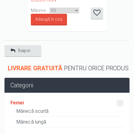
it
it
it
it
it
Mărime
1/5
2/5
3/5
4/5
5/5
Înapoi
LIVRARE GRATUITĂ
PENTRU ORICE PRODUS
Categorii
Femei
Mânecă scurtă
Mânecă lungă