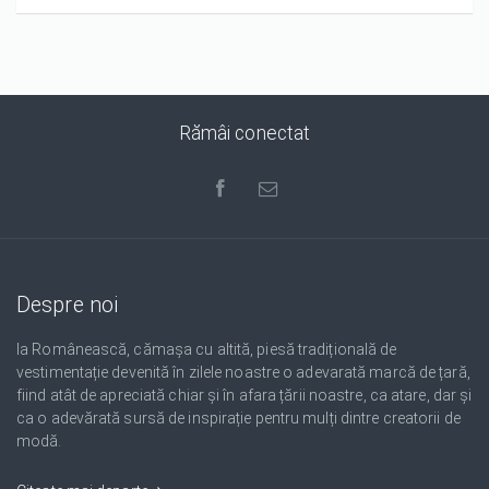
Rămâi conectat
Despre noi
Ia Românească, cămașa cu altită, piesă tradițională de
vestimentație devenită în zilele noastre o adevarată marcă de țară,
fiind atât de apreciată chiar și în afara țării noastre, ca atare, dar și
ca o adevărată sursă de inspirație pentru mulți dintre creatorii de
modă.