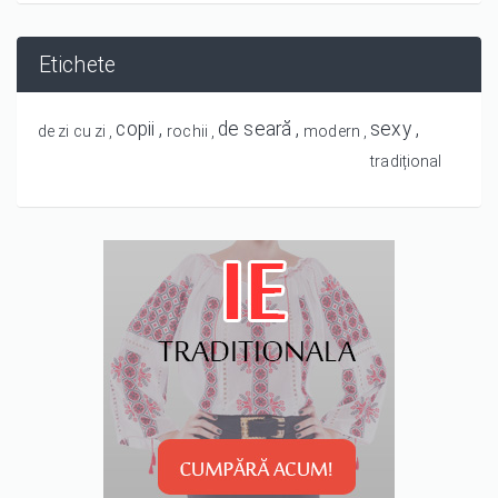
Etichete
copii
de seară
sexy
de zi cu zi
rochii
modern
tradițional