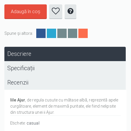
Spune și altora:
Descriere
Specificații
Recenzii
Iile Ajur
, de regula cusute cu mătase albă, reprezintă apele
curgătoare, element de maximă puritate, ele fiind nelipsite
din structura unei ii Ajur.
Etichete:
casual