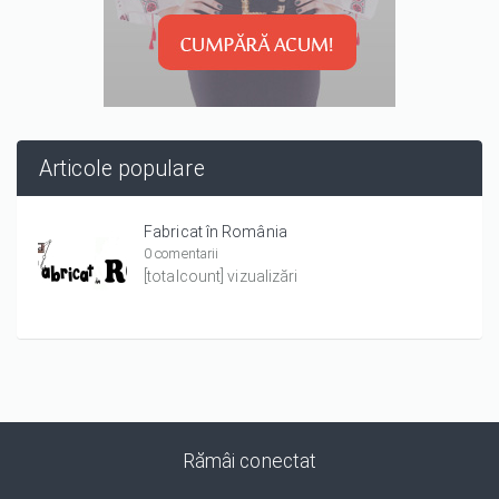
Articole populare
Fabricat în România
0 comentarii
[totalcount] vizualizări
Rămâi conectat