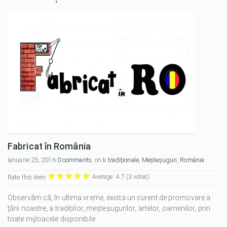
Fabricat în România
Ianuarie 25, 2016
0 comments
, on
Ii tradiționale
,
Meșteșuguri
,
România
Rate this item
Average:
4.7
(
3
votes)
it
it
it
it
it
Observăm că, în ultima vreme, exista un curent de promovare a
1/5
2/5
3/5
4/5
5/5
ţării noastre, a tradițiilor, meșteșugurilor, artelor, oamenilor, prin
toate mijloacele disponibile.