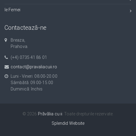
Ie Femei
Contactează-ne
Breaza,
Prahova.
(+4) 0735 41 86 01
contact@pravaliacuii.ro
Luni - Vineri: 08.00-20.00
Sâmbătă: 09.00-15.00
Duminică: închis
© 2026
Prăvălia cu ii
. Toate drepturile rezervate.
Splendid Website