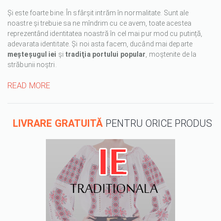
Și este foarte bine. În sfârșit intrăm în normalitate. Sunt ale
noastre și trebuie sa ne mîndrim cu ce avem, toate acestea
reprezentând identitatea noastră în cel mai pur mod cu putință,
adevarata identitate. Și noi asta facem, ducând mai departe
meșteșugul iei
și
tradiţia portului popular
, moștenite de la
străbunii noștri.
READ MORE
LIVRARE GRATUITĂ
PENTRU ORICE PRODUS