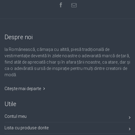
Despre noi
Ia Românească, cămașa cu altită, piesă tradițională de
vestimentație devenită în zilele noastre o adevarată marcă de țară,
fiind atât de apreciată chiar și în afara țării noastre, ca atare, dar și
ca o adevărată sursă de inspirație pentru mulți dintre creatorii de
modă.
Citește mai departe
Utile
Contul meu
Lista cu produse dorite