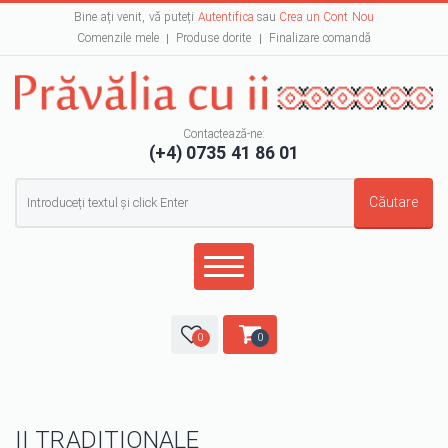
Bine ați venit, vă puteți
Autentifica
sau
Crea un Cont Nou
Comenzile mele
Produse dorite
Finalizare comandă
Contactează-ne:
(+4) 0735 41 86 01
Formular de căutare
Căutare
0
0
II TRADIȚIONALE