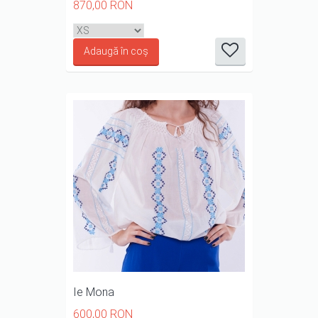
870,00 RON
it
it
it
it
it
1/5
2/5
3/5
4/5
5/5
Ie Mona
600,00 RON