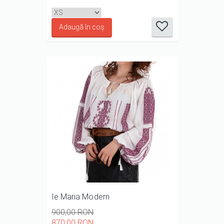
1/5
2/5
3/5
4/5
5/5
Ie Maria Modern
900,00 RON
870,00 RON