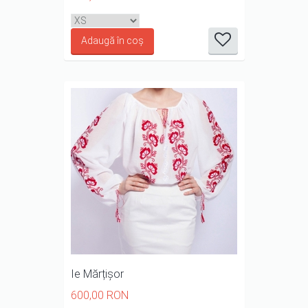
it
it
it
it
it
1/5
2/5
3/5
4/5
5/5
Ie Mărțișor
600,00 RON