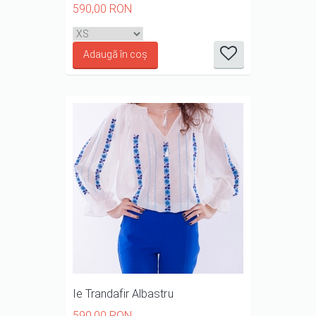
590,00 RON
it
it
it
it
it
1/5
2/5
3/5
4/5
5/5
Ie Trandafir Albastru
590,00 RON