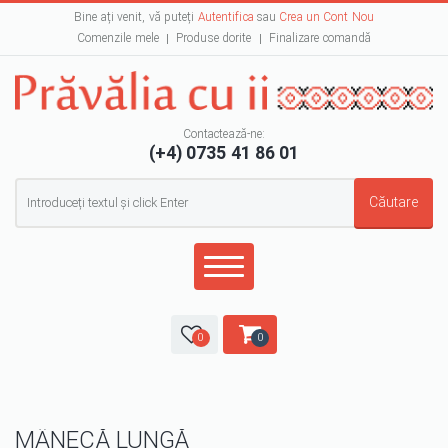
Bine ați venit, vă puteți
Autentifica
sau
Crea un Cont Nou
Comenzile mele
Produse dorite
Finalizare comandă
Contactează-ne:
(+4) 0735 41 86 01
Formular de căutare
Căutare
0
0
MÂNECĂ LUNGĂ