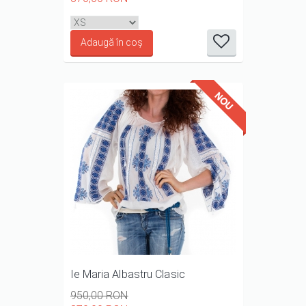
it
it
it
it
it
1/5
2/5
3/5
4/5
5/5
Ie Maria Albastru Clasic
950,00 RON