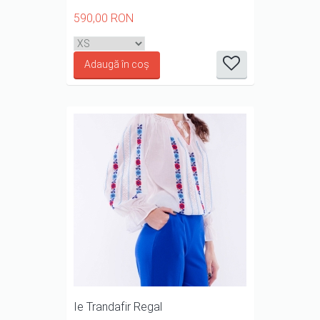
590,00 RON
it
it
it
it
it
1/5
2/5
3/5
4/5
5/5
Ie Trandafir Regal