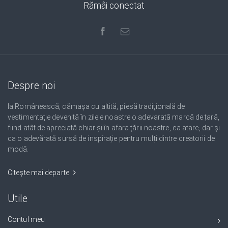
Rămâi conectat
Despre noi
Ia Românească, cămașa cu altită, piesă tradițională de
vestimentație devenită în zilele noastre o adevarată marcă de țară,
fiind atât de apreciată chiar și în afara țării noastre, ca atare, dar și
ca o adevărată sursă de inspirație pentru mulți dintre creatorii de
modă.
Citește mai departe
Utile
Contul meu