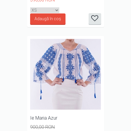
it
it
it
it
it
1/5
2/5
3/5
4/5
5/5
Ie Maria Azur
900,00 RON