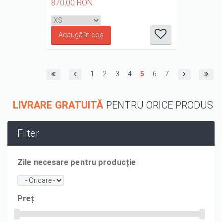
870,00 RON
it
it
it
it
it
1/5
2/5
3/5
4/5
5/5
Pagini
1
2
3
4
5
6
7
LIVRARE GRATUITĂ
PENTRU ORICE PRODUS
Filter
Zile necesare pentru producție
Preț