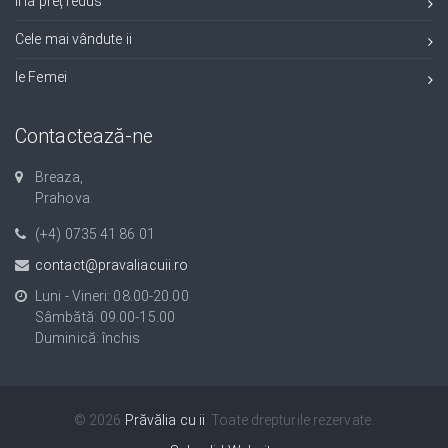
Ii la preț redus
Cele mai vândute ii
Ie Femei
Contactează-ne
Breaza,
Prahova.
(+4) 0735 41 86 01
contact@pravaliacuii.ro
Luni - Vineri: 08.00-20.00
Sâmbătă: 09.00-15.00
Duminică: închis
© 2026
Prăvălia cu ii
. Toate drepturile rezervate.