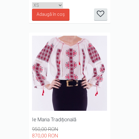
it
it
it
it
it
1/5
2/5
3/5
4/5
5/5
Ie Maria Tradițională
950,00 RON
870,00 RON
it
it
it
it
it