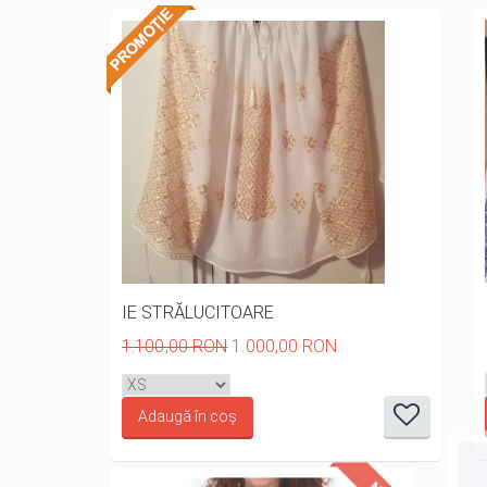
IE STRĂLUCITOARE
1.100,00 RON
1.000,00 RON
it
it
it
it
it
1/5
2/5
3/5
4/5
5/5