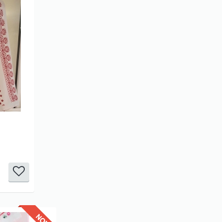
it
it
it
/5
3/5
4/5
5/5