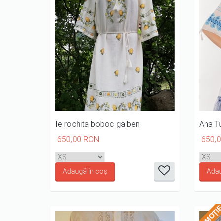
Ie rochita boboc galben
Ana T
650,00 RON
650,
it
it
it
it
it
1/5
2/5
3/5
4/5
5/5