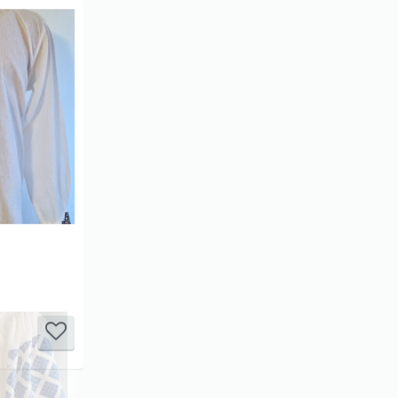
it
it
it
it
it
1/5
2/5
3/5
4/5
5/5