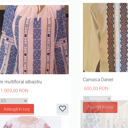
Ie multifloral albastru
Camasa Daniel
1.000,00 RON
600,00 RON
it
it
it
it
it
1/5
2/5
3/5
4/5
5/5