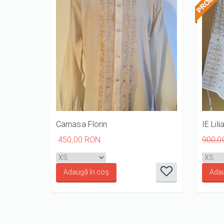
Camasa Florin
IE Lili
450,00 RON
900,0
it
it
it
it
it
1/5
2/5
3/5
4/5
5/5