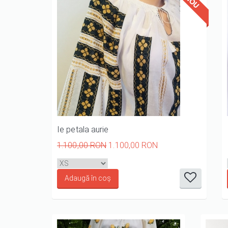
Ie petala aurie
1.100,00 RON
1.100,00 RON
it
it
it
it
it
1/5
2/5
3/5
4/5
5/5