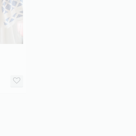
it
it
it
it
/5
2/5
3/5
4/5
5/5