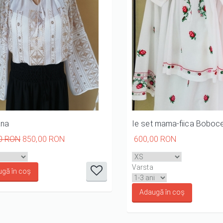
ana
Ie set mama-fiica Boboce
0 RON
850,00 RON
600,00 RON
it
it
it
it
it
1/5
2/5
3/5
4/5
5/5
Varsta