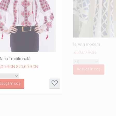
Maria Tradițională
Ie Ana modern
,00 RON
870,00 RON
650,00 RON
it
it
it
it
it
it
1/5
2/5
3/5
4/5
5/5
1