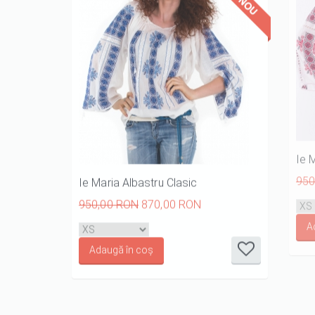
Ie Maria Albastru Clasic
Ie 
950,00 RON
870,00 RON
950
it
it
it
it
it
1/5
2/5
3/5
4/5
5/5