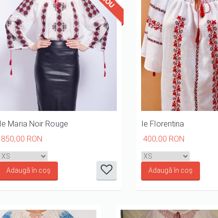
Ie Maria Noir Rouge
Ie Florentina
850,00 RON
400,00 RON
it
it
it
it
it
1/5
2/5
3/5
4/5
5/5