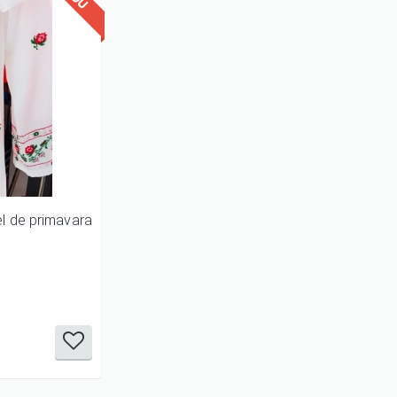
l de primavara
it
it
it
it
it
1/5
2/5
3/5
4/5
5/5