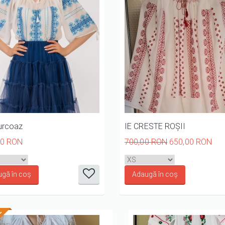
urcoaz
IE CRESTE ROȘII
00 RON
700,00 RON
650,00 RON
it
it
it
it
it
it
it
1/5
2/5
3/5
4/5
5/5
1/5
2