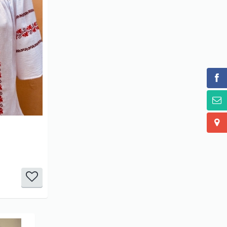
it
it
it
it
it
1/5
2/5
3/5
4/5
5/5