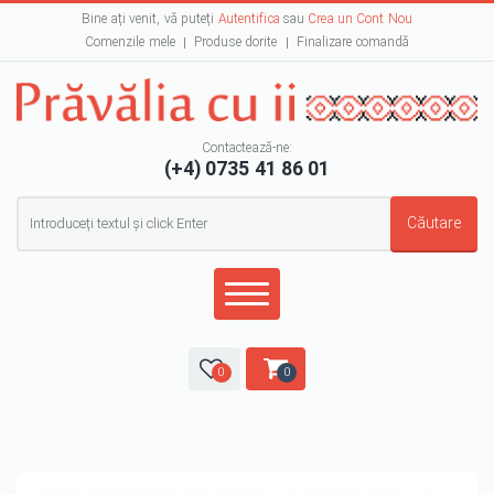
Bine ați venit, vă puteți
Autentifica
sau
Crea un Cont Nou
Comenzile mele
Produse dorite
Finalizare comandă
Contactează-ne:
(+4) 0735 41 86 01
Formular de căutare
Căutare
0
0