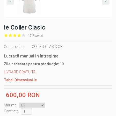
Ie Colier Clasic
17 Recenzii
it
it
it
it
it
1/5
Cod produs:
2/5
3/5
4/5
5/5
COLIER-CLASIC-XS
Lucrată manual în întregime
Zile necesare pentru producție:
10
LIVRARE GRATUITĂ
Tabel Dimensiuni Ie
600,00 RON
Mărime
Cantitate :