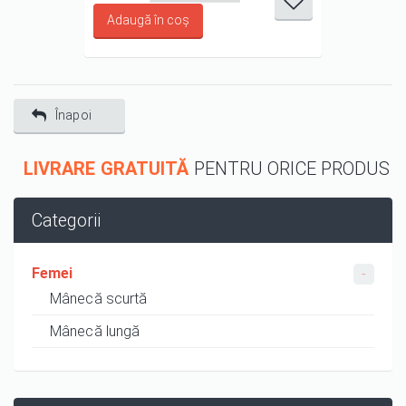
1/5
2/5
3/5
4/5
5/5
Înapoi
LIVRARE GRATUITĂ
PENTRU ORICE PRODUS
Categorii
Femei
Mânecă scurtă
Mânecă lungă