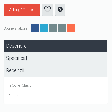
Spune și altora:
Descriere
Specificații
Recenzii
Ie Colier Clasic
Etichete:
casual