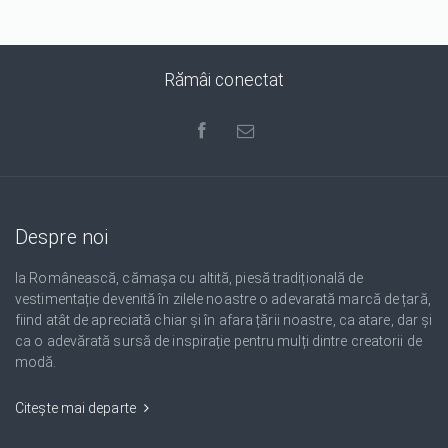
Rămâi conectat
Despre noi
Ia Românească, cămașa cu altită, piesă tradițională de
vestimentație devenită în zilele noastre o adevarată marcă de țară,
fiind atât de apreciată chiar și în afara țării noastre, ca atare, dar și
ca o adevărată sursă de inspirație pentru mulți dintre creatorii de
modă.
Citește mai departe