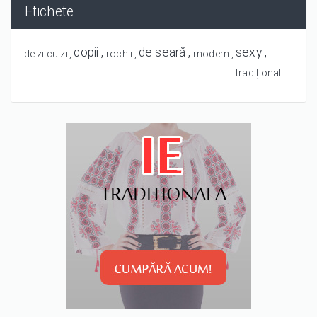
Etichete
copii
de seară
sexy
de zi cu zi
rochii
modern
tradițional