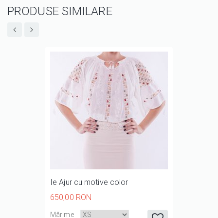
PRODUSE SIMILARE
Ie Ajur cu motive color
650,00 RON
it
it
it
it
it
Mărime