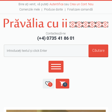
Bine ați venit, vă puteți
Autentifica
sau
Crea un Cont Nou
Comenzile mele
Produse dorite
Finalizare comandă
Contactează-ne:
(+4) 0735 41 86 01
Formular de căutare
Căutare
0
0