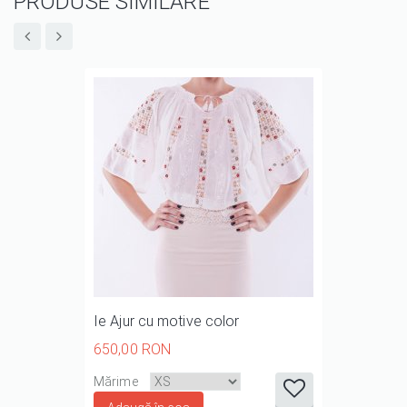
PRODUSE SIMILARE
Ie Ajur cu motive color
650,00 RON
it
it
it
it
it
Mărime
1/5
2/5
3/5
4/5
5/5