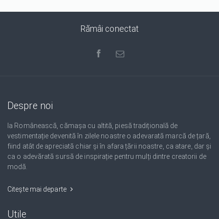
Rămâi conectat
Despre noi
Ia Românească, cămașa cu altită, piesă tradițională de
vestimentație devenită în zilele noastre o adevarată marcă de țară,
fiind atât de apreciată chiar și în afara țării noastre, ca atare, dar și
ca o adevărată sursă de inspirație pentru mulți dintre creatorii de
modă.
Citește mai departe
Utile