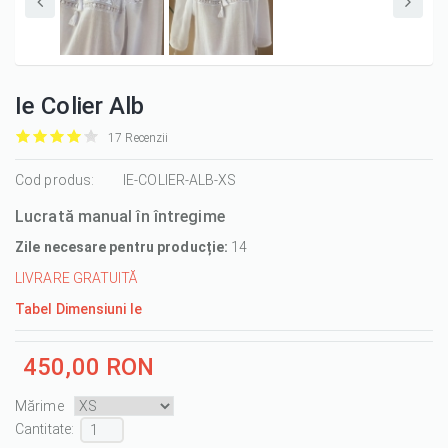
Ie Colier Alb
17 Recenzii
it
it
it
it
it
1/5
Cod produs:
2/5
3/5
4/5
5/5
IE-COLIER-ALB-XS
Lucrată manual în întregime
Zile necesare pentru producție:
14
LIVRARE GRATUITĂ
Tabel Dimensiuni Ie
450,00 RON
Mărime
Cantitate :